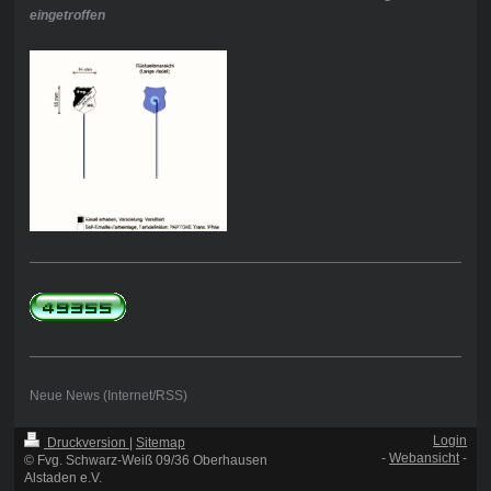
eingetroffen
Neue News (Internet/RSS)
Login
Druckversion
|
Sitemap
-
Webansicht
-
© Fvg. Schwarz-Weiß 09/36 Oberhausen
Alstaden e.V.