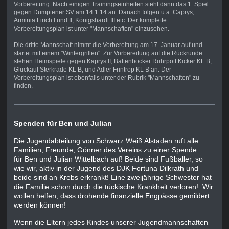
Vorbereitung. Nach einigen Trainingseinheiten steht dann das 1. Spiel
gegen Dümptener SV am 14.1.14 an. Danach folgen u.a. Caprys,
Arminia Lirich I und II, Königshardt III etc. Der komplette
Vorbereitungsplan ist unter "Mannschaften" einzusehen.
Die dritte Mannschaft nimmt die Vorbereitung am 17. Januar auf und
startet mit einem "Wintergrillen". Zur Vorbereitung auf die Rückrunde
stehen Heimspiele gegen Kaprys II, Battenbocker Ruhrpott Kicker KL B,
Glückauf Sterkrade KL B, und Adler Frintrop KL B an. Der
Vorbereitungsplan ist ebenfalls unter der Rubrik "Mannschaften" zu
finden.
Spenden für Ben und Julian
Die Jugendabteilung von Schwarz Weiß Alstaden ruft alle
Familien, Freunde, Gönner des Vereins zu einer Spende
für Ben und Julian Wittelbach auf! Beide sind Fußballer, so
wie wir, aktiv in der Jugend des DJK Fortuna Dilkrath und
beide sind an Krebs erkrankt! Eine zweijährige Schwester hat
die Familie schon durch die tückische Krankheit verloren!
Wir
wollen helfen, dass drohende finanzielle Engpässe gemildert
werden können!
Wenn die Eltern jedes Kindes unserer Jugendmannschaften